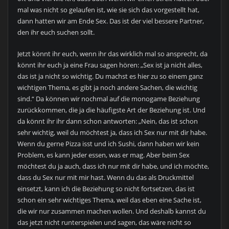
mal was nicht so gelaufen ist, wie sie sich das vorgestellt hat,
dann hatten wir am Ende Sex. Das ist der viel bessere Partner,
den ihr euch suchen sollt.
Jetzt könnt ihr euch, wenn ihr das wirklich mal so ansprecht, da
könnt ihr euch ja eine Frau sagen hören: „Sex ist ja nicht alles,
das ist ja nicht so wichtig. Du machst es hier zu so einem ganz
wichtigen Thema, es gibt ja noch andere Sachen, die wichtig
sind.“ Da können wir nochmal auf die monogame Beziehung
zurückkommen, die ja die häufigste Art der Beziehung ist. Und
da könnt ihr ihr dann schon antworten: „Nein, das ist schon
sehr wichtig, weil du möchtest ja, dass ich Sex nur mit dir habe.
Wenn du gerne Pizza isst und ich Sushi, dann haben wir kein
Problem, es kann jeder essen, was er mag. Aber beim Sex
möchtest du ja auch, dass ich nur mit dir habe, und ich möchte,
dass du Sex nur mit mir hast. Wenn du das als Druckmittel
einsetzt, kann ich die Beziehung so nicht fortsetzen, das ist
schon ein sehr wichtiges Thema, weil das eben eine Sache ist,
die wir nur zusammen machen wollen. Und deshalb kannst du
das jetzt nicht runterspielen und sagen, das wäre nicht so