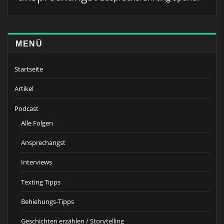
MENÜ
Startseite
Artikel
Podcast
Alle Folgen
Ansprechangst
Interviews
Texting Tipps
Behiehungs-Tipps
Geschichten erzählen / Storytelling