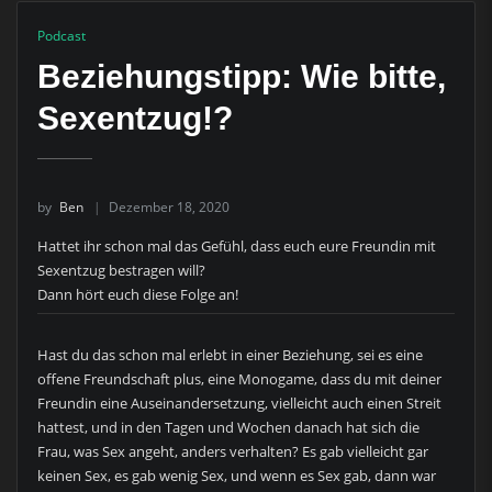
Podcast
Beziehungstipp: Wie bitte,
Sexentzug!?
by
Ben
Dezember 18, 2020
Hattet ihr schon mal das Gefühl, dass euch eure Freundin mit
Sexentzug bestragen will?
Dann hört euch diese Folge an!
Hast du das schon mal erlebt in einer Beziehung, sei es eine
offene Freundschaft plus, eine Monogame, dass du mit deiner
Freundin eine Auseinandersetzung, vielleicht auch einen Streit
hattest, und in den Tagen und Wochen danach hat sich die
Frau, was Sex angeht, anders verhalten? Es gab vielleicht gar
keinen Sex, es gab wenig Sex, und wenn es Sex gab, dann war