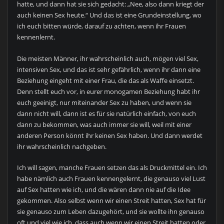
hatte, und dann hat sie sich gedacht: „Nee, also dann kriegt der
auch keinen Sex heute.“ Und das ist eine Grundeinstellung, wo
ich euch bitten würde, darauf zu achten, wenn ihr Frauen
kennenlernt.
Die meisten Männer, ihr wahrscheinlich auch, mögen viel Sex,
intensiven Sex, und das ist sehr gefährlich, wenn ihr dann eine
Beziehung eingeht mit einer Frau, die das als Waffe einsetzt.
Denn stellt euch vor, in eurer monogamen Beziehung habt ihr
euch geeinigt, nur miteinander Sex zu haben, und wenn sie
dann nicht will, dann ist es für sie natürlich einfach, von euch
dann zu bekommen, was auch immer sie will, weil mit einer
anderen Person könnt ihr keinen Sex haben. Und dann werdet
ihr wahrscheinlich nachgeben.
Ich will sagen, manche Frauen setzen das als Druckmittel ein. Ich
habe nämlich auch Frauen kennengelernt, die genauso viel Lust
auf Sex hatten wie ich, und die wären dann nie auf die Idee
gekommen. Also selbst wenn wir einen Streit hatten, Sex hat für
sie genauso zum Leben dazugehört, und sie wollte ihn genauso
oft und viel wie ich, dass auch wenn wir einen Streit hatten oder