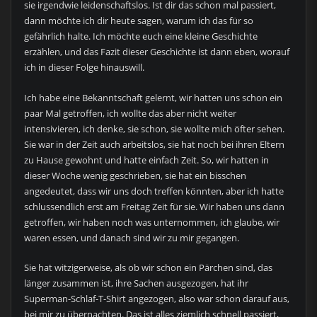
sie irgendwie leidenschaftslos. Ist dir das schon mal passiert,
dann möchte ich dir heute sagen, warum ich das für so
gefährlich halte. Ich möchte euch eine kleine Geschichte
erzählen, und das Fazit dieser Geschichte ist dann eben, worauf
ich in dieser Folge hinauswill.
Ich habe eine Bekanntschaft gelernt, wir hatten uns schon ein
paar Mal getroffen, ich wollte das aber nicht weiter
intensivieren, ich denke, sie schon, sie wollte mich öfter sehen.
Sie war in der Zeit auch arbeitslos, sie hat noch bei ihren Eltern
zu Hause gewohnt und hatte einfach Zeit. So, wir hatten in
dieser Woche wenig geschrieben, sie hat ein bisschen
angedeutet, dass wir uns doch treffen könnten, aber ich hatte
schlussendlich erst am Freitag Zeit für sie. Wir haben uns dann
getroffen, wir haben noch was unternommen, ich glaube, wir
waren essen, und danach sind wir zu mir gegangen.
Sie hat witzigerweise, als ob wir schon ein Pärchen sind, das
länger zusammen ist, ihre Sachen ausgezogen, hat ihr
Superman-Schlaf-T-Shirt angezogen, also war schon darauf aus,
bei mir zu übernachten. Das ist alles ziemlich schnell passiert,