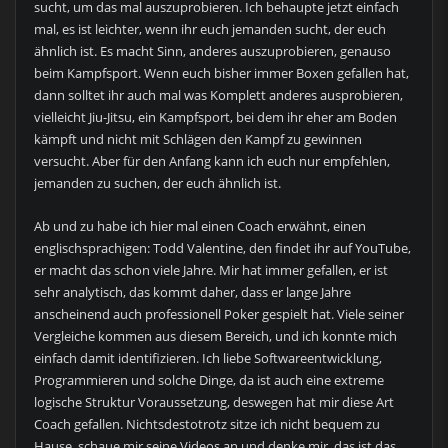
sucht, um das mal auszuprobieren. Ich behaupte jetzt einfach
mal, es ist leichter, wenn ihr euch jemanden sucht, der euch
ähnlich ist. Es macht Sinn, anderes auszuprobieren, genauso
beim Kampfsport. Wenn euch bisher immer Boxen gefallen hat,
dann solltet ihr auch mal was Komplett anderes ausprobieren,
vielleicht Jiu-Jitsu, ein Kampfsport, bei dem ihr eher am Boden
kämpft und nicht mit Schlägen den Kampf zu gewinnen
versucht. Aber für den Anfang kann ich euch nur empfehlen,
jemanden zu suchen, der euch ähnlich ist.
Ab und zu habe ich hier mal einen Coach erwähnt, einen
englischsprachigen: Todd Valentine, den findet ihr auf YouTube,
er macht das schon viele Jahre. Mir hat immer gefallen, er ist
sehr analytisch, das kommt daher, dass er lange Jahre
anscheinend auch professionell Poker gespielt hat. Viele seiner
Vergleiche kommen aus diesem Bereich, und ich konnte mich
einfach damit identifizieren. Ich liebe Softwareentwicklung,
Programmieren und solche Dinge, da ist auch eine extreme
logische Struktur Voraussetzung, deswegen hat mir diese Art
Coach gefallen. Nichtsdestotrotz sitze ich nicht bequem zu
Hause, schaue mir seine Videos an und denke mir, das ist das