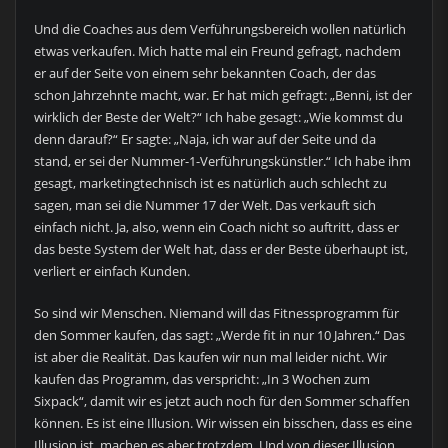
Und die Coaches aus dem Verführungsbereich wollen natürlich
etwas verkaufen. Mich hatte mal ein Freund gefragt, nachdem
er auf der Seite von einem sehr bekannten Coach, der das
schon Jahrzehnte macht, war. Er hat mich gefragt: „Benni, ist der
wirklich der Beste der Welt?“ Ich habe gesagt: „Wie kommst du
denn darauf?“ Er sagte: „Naja, ich war auf der Seite und da
stand, er sei der Nummer-1-Verführungskünstler.“ Ich habe ihm
gesagt, marketingtechnisch ist es natürlich auch schlecht zu
sagen, man sei die Nummer 17 der Welt. Das verkauft sich
einfach nicht. Ja, also, wenn ein Coach nicht so auftritt, dass er
das beste System der Welt hat, dass er der Beste überhaupt ist,
verliert er einfach Kunden.
So sind wir Menschen. Niemand will das Fitnessprogramm für
den Sommer kaufen, das sagt: „Werde fit in nur 10 Jahren.“ Das
ist aber die Realität. Das kaufen wir nun mal leider nicht. Wir
kaufen das Programm, das verspricht: „In 3 Wochen zum
Sixpack“, damit wir es jetzt auch noch für den Sommer schaffen
können. Es ist eine Illusion. Wir wissen ein bisschen, dass es eine
Illusion ist, machen es aber trotzdem. Und von dieser Illusion