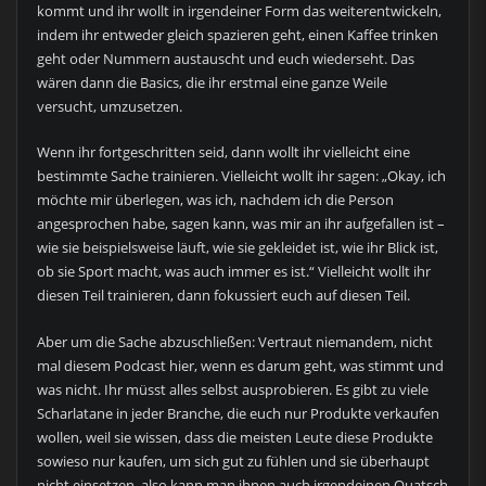
kommt und ihr wollt in irgendeiner Form das weiterentwickeln,
indem ihr entweder gleich spazieren geht, einen Kaffee trinken
geht oder Nummern austauscht und euch wiederseht. Das
wären dann die Basics, die ihr erstmal eine ganze Weile
versucht, umzusetzen.
Wenn ihr fortgeschritten seid, dann wollt ihr vielleicht eine
bestimmte Sache trainieren. Vielleicht wollt ihr sagen: „Okay, ich
möchte mir überlegen, was ich, nachdem ich die Person
angesprochen habe, sagen kann, was mir an ihr aufgefallen ist –
wie sie beispielsweise läuft, wie sie gekleidet ist, wie ihr Blick ist,
ob sie Sport macht, was auch immer es ist.“ Vielleicht wollt ihr
diesen Teil trainieren, dann fokussiert euch auf diesen Teil.
Aber um die Sache abzuschließen: Vertraut niemandem, nicht
mal diesem Podcast hier, wenn es darum geht, was stimmt und
was nicht. Ihr müsst alles selbst ausprobieren. Es gibt zu viele
Scharlatane in jeder Branche, die euch nur Produkte verkaufen
wollen, weil sie wissen, dass die meisten Leute diese Produkte
sowieso nur kaufen, um sich gut zu fühlen und sie überhaupt
nicht einsetzen, also kann man ihnen auch irgendeinen Quatsch