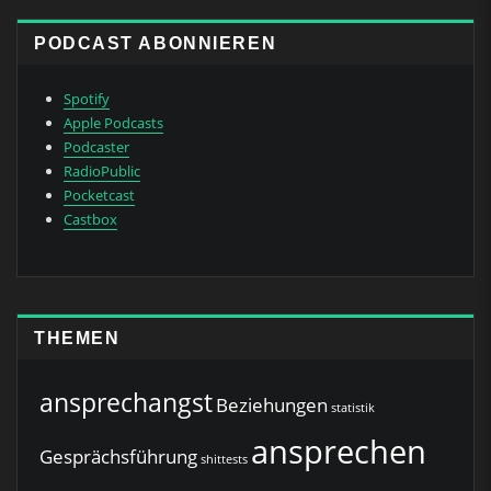
PODCAST ABONNIEREN
Spotify
Apple Podcasts
Podcaster
RadioPublic
Pocketcast
Castbox
THEMEN
ansprechangst
Beziehungen
statistik
ansprechen
Gesprächsführung
shittests