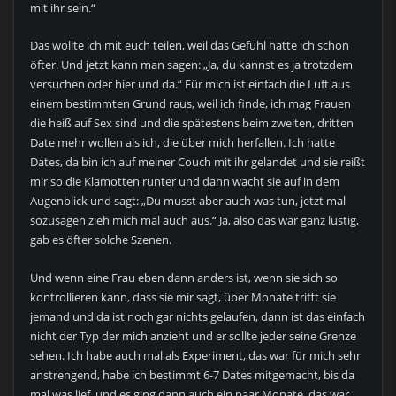
mit ihr sein.“
Das wollte ich mit euch teilen, weil das Gefühl hatte ich schon
öfter. Und jetzt kann man sagen: „Ja, du kannst es ja trotzdem
versuchen oder hier und da.“ Für mich ist einfach die Luft aus
einem bestimmten Grund raus, weil ich finde, ich mag Frauen
die heiß auf Sex sind und die spätestens beim zweiten, dritten
Date mehr wollen als ich, die über mich herfallen. Ich hatte
Dates, da bin ich auf meiner Couch mit ihr gelandet und sie reißt
mir so die Klamotten runter und dann wacht sie auf in dem
Augenblick und sagt: „Du musst aber auch was tun, jetzt mal
sozusagen zieh mich mal auch aus.“ Ja, also das war ganz lustig,
gab es öfter solche Szenen.
Und wenn eine Frau eben dann anders ist, wenn sie sich so
kontrollieren kann, dass sie mir sagt, über Monate trifft sie
jemand und da ist noch gar nichts gelaufen, dann ist das einfach
nicht der Typ der mich anzieht und er sollte jeder seine Grenze
sehen. Ich habe auch mal als Experiment, das war für mich sehr
anstrengend, habe ich bestimmt 6-7 Dates mitgemacht, bis da
mal was lief, und es ging dann auch ein paar Monate, das war