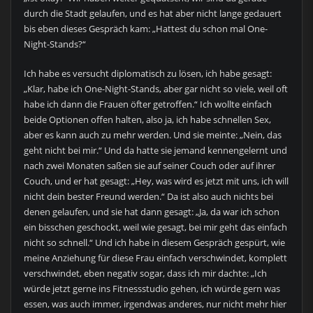
durch die Stadt gelaufen, und es hat aber nicht lange gedauert
bis eben dieses Gespräch kam: „Hattest du schon mal One-
Night-Stands?“
Ich habe es versucht diplomatisch zu lösen, ich habe gesagt:
„Klar, habe ich One-Night-Stands, aber gar nicht so viele, weil oft
habe ich dann die Frauen öfter getroffen.“ Ich wollte einfach
beide Optionen offen halten, also ja, ich habe schnellen Sex,
aber es kann auch zu mehr werden. Und sie meinte: „Nein, das
geht nicht bei mir.“ Und da hatte sie jemand kennengelernt und
nach zwei Monaten saßen sie auf seiner Couch oder auf ihrer
Couch, und er hat gesagt: „Hey, was wird es jetzt mit uns, ich will
nicht dein bester Freund werden.“ Da ist also auch nichts bei
denen gelaufen, und sie hat dann gesagt: „Ja, da war ich schon
ein bisschen geschockt, weil wie gesagt, bei mir geht das einfach
nicht so schnell.“ Und ich habe in diesem Gespräch gespürt, wie
meine Anziehung für diese Frau einfach verschwindet, komplett
verschwindet, eben negativ sogar, dass ich mir dachte: „Ich
würde jetzt gerne ins Fitnessstudio gehen, ich würde gern was
essen, was auch immer, irgendwas anderes, nur nicht mehr hier