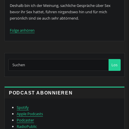
Deshalb bin ich der Meinung, sachliche Gespräche über Sex
bevor ihr Sex hattet, führen nirgendswo hin und für mich
persönlich sind sie auch sehr abtörnend.
Folge anhören
Los
PODCAST ABONNIEREN
Spotify
Apple Podcasts
Podcaster
RadioPublic