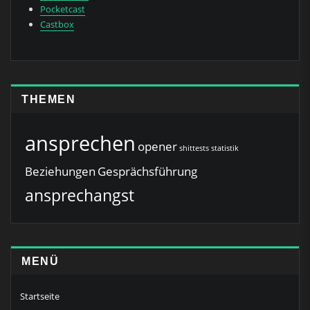
Pocketcast
Castbox
THEMEN
ansprechen
opener
shittests
statistik
Beziehungen
Gesprächsführung
ansprechangst
MENÜ
Startseite