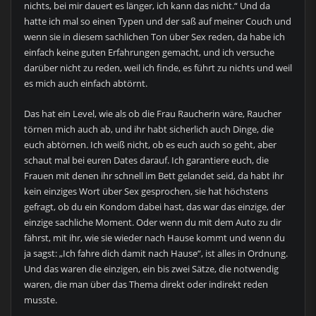
nichts, bei mir dauert es länger, ich kann das nicht.“ Und da
hatte ich mal so einen Typen und der saß auf meiner Couch und
wenn sie in diesem sachlichen Ton über Sex reden, da habe ich
einfach keine guten Erfahrungen gemacht, und ich versuche
darüber nicht zu reden, weil ich finde, es führt zu nichts und weil
es mich auch einfach abtörnt.
Das hat ein Level, wie als ob die Frau Raucherin wäre, Raucher
törnen mich auch ab, und ihr habt sicherlich auch Dinge, die
euch abtörnen. Ich weiß nicht, ob es euch auch so geht, aber
schaut mal bei euren Dates darauf. Ich garantiere euch, die
Frauen mit denen ihr schnell im Bett gelandet seid, da habt ihr
kein einziges Wort über Sex gesprochen, sie hat höchstens
gefragt, ob du ein Kondom dabei hast, das war das einzige, der
einzige sachliche Moment. Oder wenn du mit dem Auto zu dir
fährst, mit ihr, wie sie wieder nach Hause kommt und wenn du
ja sagst: „Ich fahre dich damit nach Hause“, ist alles in Ordnung.
Und das waren die einzigen, ein bis zwei Sätze, die notwendig
waren, die man über das Thema direkt oder indirekt reden
musste.