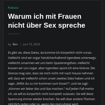
Podcast
Warum ich mit Frauen
nicht über Sex spreche
by
Ben
Juni 19, 2024
Es gibt sie, diese Dates, da komme ich körperlich nicht voran.
Vielleicht sind wir sogar händchenhaltend irgendwie unterwegs,
vielleicht umarmen wir uns beim Spazierengehen, vielleicht
küssen wir uns sogar, aber irgendwo spüre ich eine Grenze. Die
Grenze mag sein, dass sie mich nicht mit nach Hause nehmen
will, dass wir vielleicht schon unser zweites Date haben und ich
sage: „Willst du zu mir kommen zum Essen?“, und sie sagt:
„Können wir lieber das und das machen.“ Auf jeden Fall merke
ich, sie will es körperlich nicht komplett zulassen. Sie will diese
Spannung immer wieder brechen. Sie will über andere Themen
plötzlich reden oder so, wenn das mal ruhiger wird.