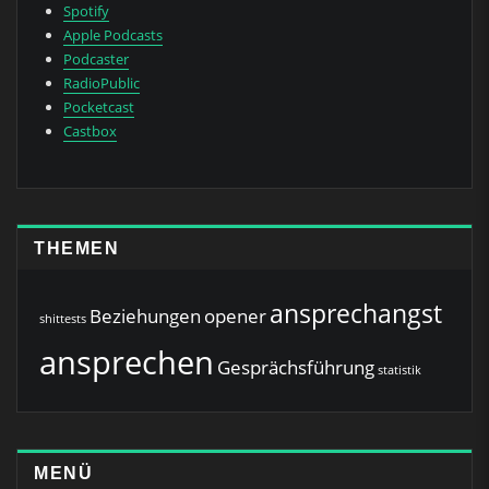
Spotify
Apple Podcasts
Podcaster
RadioPublic
Pocketcast
Castbox
THEMEN
ansprechangst
Beziehungen
opener
shittests
ansprechen
Gesprächsführung
statistik
MENÜ