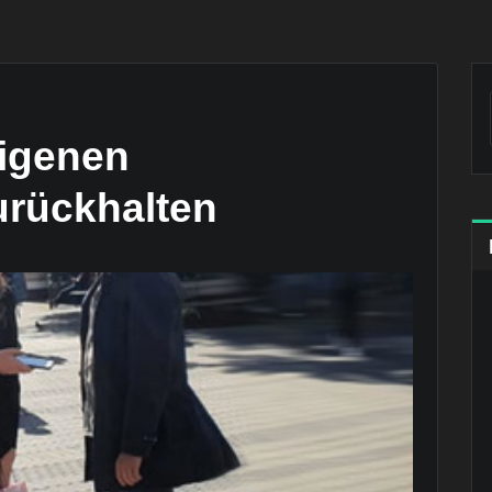
eigenen
urückhalten