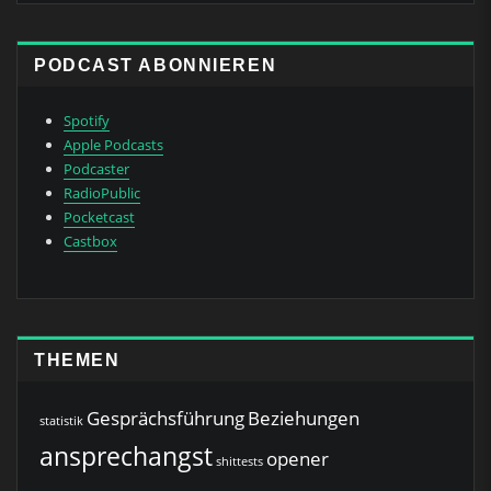
PODCAST ABONNIEREN
Spotify
Apple Podcasts
Podcaster
RadioPublic
Pocketcast
Castbox
THEMEN
Gesprächsführung
Beziehungen
statistik
ansprechangst
opener
shittests