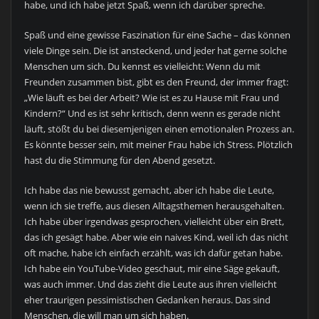
habe, und ich habe jetzt Spaß, wenn ich darüber spreche.
Spaß und eine gewisse Faszination für eine Sache – das können
viele Dinge sein. Die ist ansteckend, und jeder hat gerne solche
Menschen um sich. Du kennst es vielleicht: Wenn du mit
Freunden zusammen bist, gibt es den Freund, der immer fragt:
„Wie läuft es bei der Arbeit? Wie ist es zu Hause mit Frau und
Kindern?“ Und es ist sehr kritisch, denn wenn es gerade nicht
läuft, stößt du bei diesemjenigen einen emotionalen Prozess an.
Es könnte besser sein, mit meiner Frau habe ich Stress. Plötzlich
hast du die Stimmung für den Abend gesetzt.
Ich habe das nie bewusst gemacht, aber ich habe die Leute,
wenn ich sie treffe, aus diesen Alltagsthemen herausgehalten.
Ich habe über irgendwas gesprochen, vielleicht über ein Brett,
das ich gesägt habe. Aber wie ein naives Kind, weil ich das nicht
oft mache, habe ich einfach erzählt, was ich dafür getan habe.
Ich habe ein YouTube-Video geschaut, mir eine Säge gekauft,
was auch immer. Und das zieht die Leute aus ihren vielleicht
eher traurigen pessimistischen Gedanken heraus. Das sind
Menschen, die will man um sich haben.