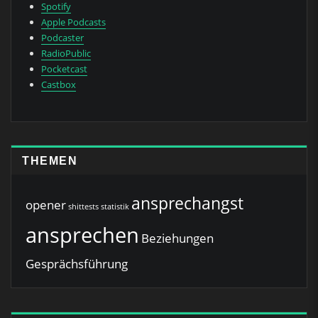
Spotify
Apple Podcasts
Podcaster
RadioPublic
Pocketcast
Castbox
THEMEN
ansprechangst
opener
shittests
statistik
ansprechen
Beziehungen
Gesprächsführung