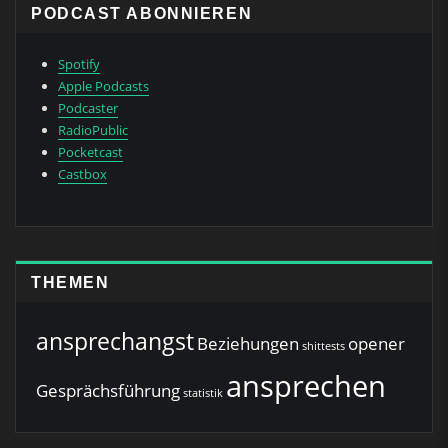
PODCAST ABONNIEREN
Spotify
Apple Podcasts
Podcaster
RadioPublic
Pocketcast
Castbox
THEMEN
ansprechangst
Beziehungen
opener
shittests
ansprechen
Gesprächsführung
statistik